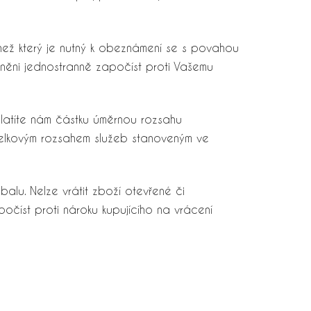
než který je nutný k obeznámení se s povahou
vněni jednostranně započíst proti Vašemu
latíte nám částku úměrnou rozsahu
celkovým rozsahem služeb stanoveným ve
alu. Nelze vrátit zboží otevřené či
číst proti nároku kupujícího na vrácení