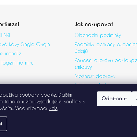
ortiment
Jak nakupovat
ENRI
Obchodní podmínky
vá kávy Single Origin
Podmínky ochrany osobníc
údajů
né mandle
Poučení o právu odstoupe
 logem na míru
smlouvy
Možnost dopravy
Možnost platby
Moje objednávka
používá soubory cookie. Dalším
Odmítnout
m tohoto webu vyjadřujete souhlas s
íváním.. Více informací
zde
.
í
áva vyhrazena.
Upravit nastavení cookies