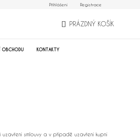
Přihlášení
Registrace
žnost dopravy
Možnost platby
Kontakty
Moje ob
PRÁZDNÝ KOŠÍK
NÁKUPNÍ
KOŠÍK
Í OBCHODU
KONTAKTY
uzavření smlouvy a v případě uzavření kupní