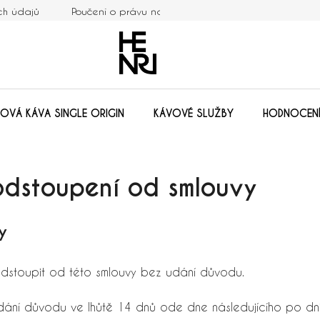
ch údajů
Poučení o právu na odstoupení od smlouvy
Mo
OVÁ KÁVA SINGLE ORIGIN
KÁVOVÉ SLUŽBY
HODNOCEN
odstoupení od smlouvy
y
odstoupit od této smlouvy bez udání důvodu.
ání důvodu ve lhůtě 14 dnů ode dne následujícího po dni 