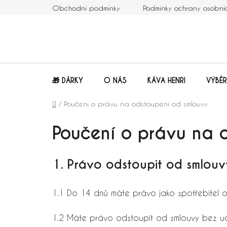
Přejít
Obchodní podmínky
Podmínky ochrany osobní
na
obsah
🎁 DÁRKY
O NÁS
KÁVA HENRI
VÝBĚR
Domů
/
Poučení o právu na odstoupení od smlouvy
Poučení o právu na 
1. Právo odstoupit od smlouv
1.1 Do 14 dnů máte právo jako spotřebitel 
1.2 Máte právo odstoupit od smlouvy bez ud