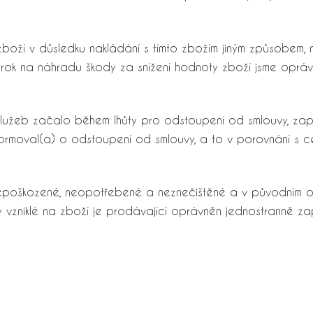
boží v důsledku nakládání s tímto zbožím jiným způsobem, 
 Nárok na náhradu škody za snížení hodnoty zboží jsme oprá
služeb začalo během lhůty pro odstoupení od smlouvy, zap
nformoval(a) o odstoupení od smlouvy, a to v porovnání s 
 nepoškozené, neopotřebené a neznečištěné a v původním ob
zniklé na zboží je prodávající oprávněn jednostranně zapo