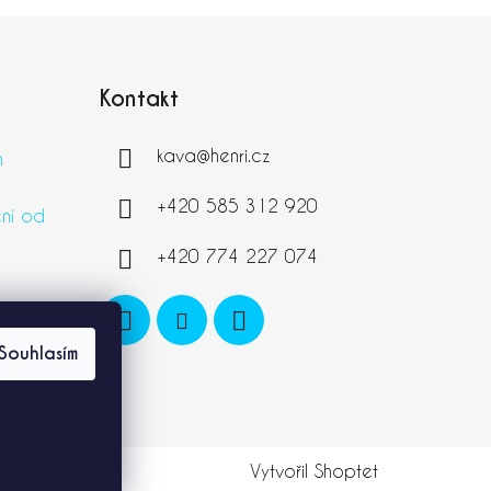
Kontakt
kava
@
henri.cz
h
+420 585 312 920
ní od
+420 774 227 074
Souhlasím
Vytvořil Shoptet