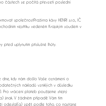
po částech se počítá převzetí poslední
ovat společnostPražírna kávy HENRI s.r.o., IČ
chodním rejstříku vedeném Krajským soudem v
před uplynutím příslušné lhůty.
e dne, kdy nám došlo Vaše oznámení o
odatečných nákladů vzniklých v důsledku
. Pro vrácení plateb použijeme stejný
(a) jinak. V žádném případě Vám tím
ží odeslal(a) zpět, podle toho, co nastane