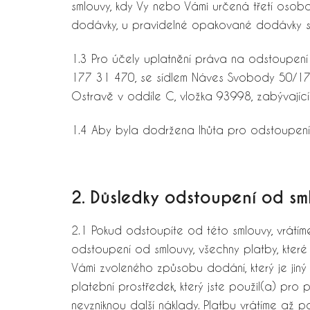
smlouvy, kdy Vy nebo Vámi určená třetí osob
dodávky, u pravidelné opakované dodávky se
1.3 Pro účely uplatnění práva na odstoupení 
177 31 470, se sídlem Náves Svobody 50/17,
Ostravě v oddíle C, vložka 93998, zabývajíc
1.4 Aby byla dodržena lhůta pro odstoupení 
2. Důsledky odstoupení od sm
2.1 Pokud odstoupíte od této smlouvy, vrát
odstoupení od smlouvy, všechny platby, kter
Vámi zvoleného způsobu dodání, který je jiný
platební prostředek, který jste použil(a) pro
nevzniknou další náklady. Platbu vrátíme až 