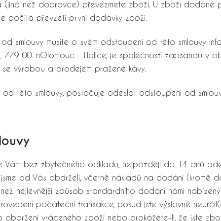
a (jiná než dopravce) převezmete zboží. U zboží dodané 
 počítá převzetí první dodávky zboží.
od smlouvy musíte o svém odstoupení od této smlouvy inform
 779 00. nOlomouc - Holice, je společností zapsanou v ob
í se výrobou a prodejem pražené kávy.
od této smlouvy, postačuje odeslat odstoupení od smlouvy 
louvy
íme Vám bez zbytečného odkladu, nejpozději do 14 dnů od
é jsme od Vás obdrželi, včetně nákladů na dodání (kromě d
 než nejlevnější způsob standardního dodání námi nabízený)
 provedení počáteční transakce, pokud jste výslovně neurčil
po obdržení vráceného zboží nebo prokážete-li, že jste zbo