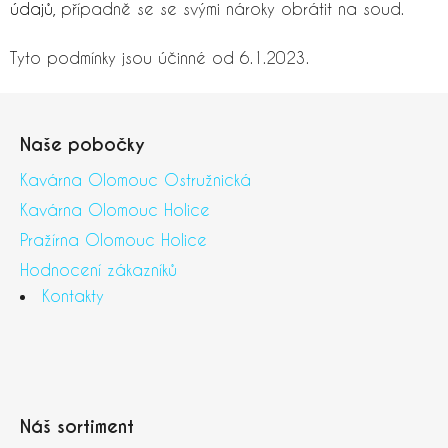
údajů
, případně se se svými nároky obrátit na soud.
Tyto podmínky jsou účinné od 6.1.2023.
Z
á
Naše pobočky
p
a
Kavárna Olomouc Ostružnická
t
Kavárna Olomouc Holice
í
Pražírna Olomouc Holice
Hodnocení zákazníků
Kontakty
Náš sortiment