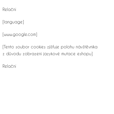
Relační
[language]
[www.google.com]
[Tento soubor cookies zjišťuje polohu návštěvníka
z důvodu zobrazení jazykové mutace eshopu]
Relační