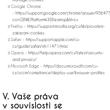
Google Chrome
-
https://support.google.com/chrome/answer/95647?
co=GENIE.Platform%3DDesktop&hl=cs
Firefox -
https://support.mozilla.org/cs/kb/povoleni-
zakazani-cookies
Safari -
https://support.apple.com/cs-
cz/guide/safari/sfri11471/mac
Opera -
https://help.opera.com/cs/latest/security-
and-privacy/
Microsoft Edge -
https://docs.microsoft.com/cs-
cz/sccm/compliance/deploy-use/browser-profiles
V. Vaše práva
v souvislosti se