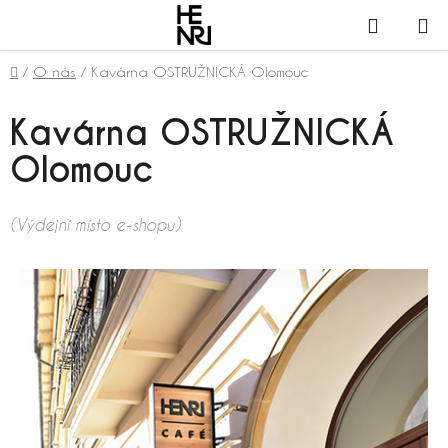
Přejít
NÁKUPN
na
obsah
KOŠÍK
Domů
/
O nás
/
Kavárna OSTRUŽNICKÁ Olomouc
Kavárna OSTRUŽNICKÁ
Olomouc
(Výdejní místo e-shopu)