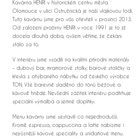
Kavárna HENRI v historickém centru města
Olomouce v ulici Ostružnická je naší vlajkovou lodí.
Tuto kavárnu jsme pro vás otevřeli v prosinci 2013.
Od založení pražírny HENRI v roce 1991 je to již
docela dlouhá doba, ovšem věříme, že čekání
stálo za to.
V interiéru jsme vsadili na kvalitní přírodní materiály
– dubový bar, mramorové stolky, barové stoličky a
křesla z ohýbaného nábytku od českého výrobce
TON. Vše barevně sladěno do tónů béžové a
kávově hnědé. Nevšední zážitek interiéru podtrhuje
speciální výmalba a jemné doplňky.
Menu kavárny jsme sestavili co nejjednodušší.
Kromě espressa, cappuccina a latte nabízíme i
nejrůznější kávové speciality a snídaňové menu.