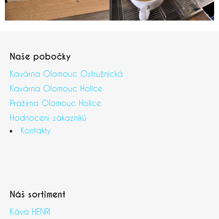
Z
á
Naše pobočky
p
a
Kavárna Olomouc Ostružnická
t
Kavárna Olomouc Holice
í
Pražírna Olomouc Holice
Hodnocení zákazníků
Kontakty
Náš sortiment
Káva HENRI