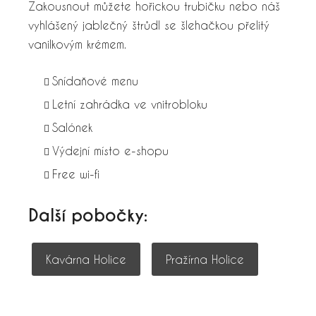
Zakousnout můžete hořickou trubičku nebo náš
vyhlášený jablečný štrůdl se šlehačkou přelitý
vanilkovým krémem.
Snídaňové menu
Letní zahrádka ve vnitrobloku
Salónek
Výdejní místo e-shopu
Free wi-fi
Další pobočky:
Kavárna Holice
Pražírna Holice