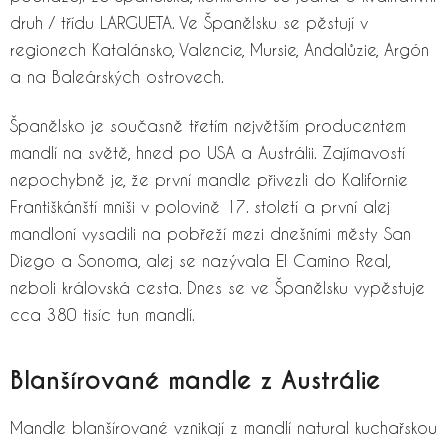
druh / třídu LARGUETA. Ve Španělsku se pěstují v
regionech Katalánsko, Valencie, Mursie, Andalůzie, Argón
a na Baleárských ostrovech.
Španělsko je současně třetím největším producentem
mandlí na světě, hned po USA a Austrálii. Zajímavostí
nepochybně je, že první mandle přivezli do Kalifornie
Františkánští mniši v polovině 17. století a první alej
mandloní vysadili na pobřeží mezi dnešními městy San
Diego a Sonoma, alej se nazývala El Camino Real,
neboli královská cesta. Dnes se ve Španělsku vypěstuje
cca 380 tisíc tun mandlí.
Blanšírované mandle z Austrálie
Mandle blanšírované vznikají z mandlí natural kuchařskou