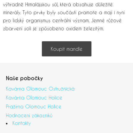
výhradně Himalájskou sůl, která obsahuje důležité
minerály. Tyto prvky byly součástí pramoře a mají i nyní
pro lidský organismus centrální význam. Jemné růžové
zbarvení soli je způsobeno oxidem železitým.
Koupit mandle
Z
á
Naše pobočky
p
a
Kavárna Olomouc Ostružnická
t
Kavárna Olomouc Holice
í
Pražírna Olomouc Holice
Hodnocení zákazníků
Kontakty