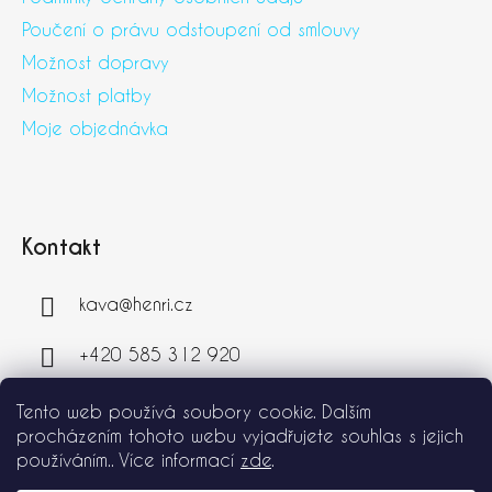
Poučení o právu odstoupení od smlouvy
Možnost dopravy
Možnost platby
Moje objednávka
Kontakt
kava
@
henri.cz
+420 585 312 920
+420 774 227 074
Tento web používá soubory cookie. Dalším
procházením tohoto webu vyjadřujete souhlas s jejich
používáním.. Více informací
zde
.