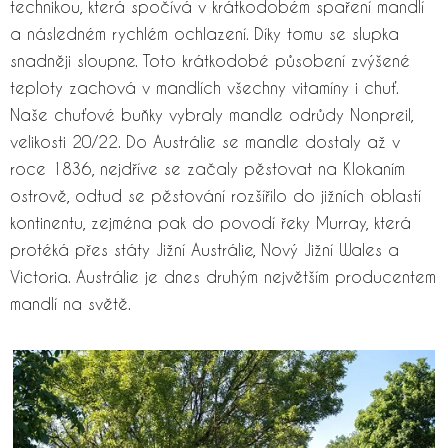
technikou, která spočívá v krátkodobém spaření mandlí
a následném rychlém ochlazení. Díky tomu se slupka
snadněji sloupne. Toto krátkodobé působení zvýšené
teploty zachová v mandlích všechny vitamíny i chuť.
Naše chuťové buňky vybraly mandle odrůdy Nonpreil,
velikosti 20/22. Do Austrálie se mandle dostaly až v
roce 1836, nejdříve se začaly pěstovat na Klokaním
ostrově, odtud se pěstování rozšířilo do jižních oblastí
kontinentu, zejména pak do povodí řeky Murray, která
protéká přes státy Jižní Austrálie, Nový Jižní Wales a
Victoria. Austrálie je dnes druhým největším producentem
mandlí na světě.