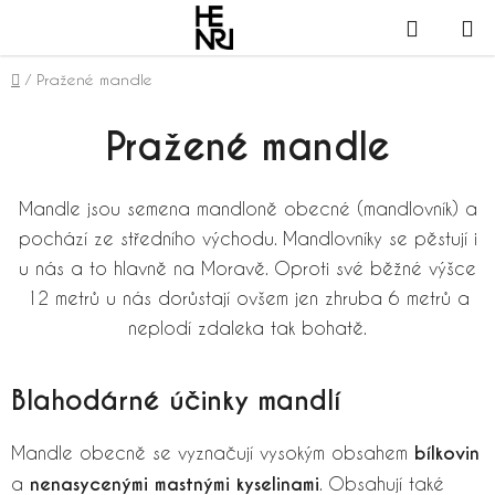
Přejít
NÁKUPN
na
obsah
KOŠÍK
Domů
/
Pražené mandle
Pražené mandle
Mandle jsou semena mandloně obecné (mandlovník) a
pochází ze středního východu. Mandlovníky se pěstují i
u nás a to hlavně na Moravě. Oproti své běžné výšce
12 metrů u nás dorůstají ovšem jen zhruba 6 metrů a
neplodí zdaleka tak bohatě.
Blahodárné účinky mandlí
Mandle obecně se vyznačují vysokým obsahem
bílkovin
a
nenasycenými mastnými kyselinami
. Obsahují také