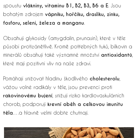
spoustu
vlákniny, vitaminu B1, B2, B3, B6 a E
. Jsou
bohatým zdrojem
vápníku, hořčíku, draslíku, zinku,
fosforu, seleni, železa a manganu
.
Obsahují glykosidy (amygdalin, prunasin), které v těle
působí protizánětlivě. Kromě potřebných tuků, bílkovin a
minerálů obsahují také významné množství
antioxidantů
,
které mají pozitivní vliv na naše zdraví.
Pomáhají snižovat hladinu škodlivého
cholesterolu
,
vážou volné radikály v těle, jsou prevencí proti
rakovinovému bujení
, snižují riziko kardiovaskulárních
chorob, podporují
krevní oběh a celkovou imunitu
těla
….a hlavně velmi dobře chutnají.