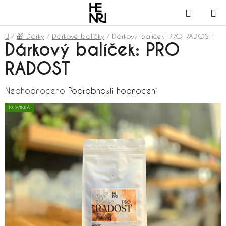
Přejít
NÁKUPN
na
obsah
KOŠÍK
Domů
/
🎁 Dárky
/
Dárkové balíčky
/
Dárkový balíček: PRO RADOST
Dárkový balíček: PRO
RADOST
Průměrné
Neohodnoceno
Podrobnosti hodnocení
hodnocení
NOVINKA
produktu
je
0,0
z
5
hvězdiček.