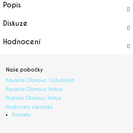
Popis
Diskuze
Hodnocení
Z
á
Naše pobočky
p
a
Kavárna Olomouc Ostružnická
t
Kavárna Olomouc Holice
í
Pražírna Olomouc Holice
Hodnocení zákazníků
Kontakty