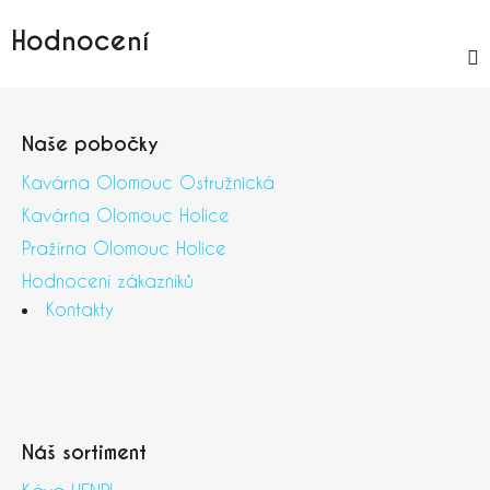
Hodnocení
Z
á
Naše pobočky
p
a
Kavárna Olomouc Ostružnická
t
Kavárna Olomouc Holice
í
Pražírna Olomouc Holice
Hodnocení zákazníků
Kontakty
Náš sortiment